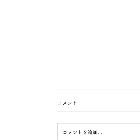
夏季期間のご案内
コメント
梅雨入りもし、とても暑くなって
来たこの頃です。２０２6年夏、
子どもたちの楽しい思い出と経験
コメントを追加…
を一緒につくれたらと願っていま