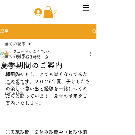
ログイン
記事
全ての記事
アニー らいふでざいん
全ての記事
7月3日
読了時間: 1分
夏季期間のご案内
お知らせ
梅雨入りもし、とても暑くなって来た
活動様子
この頃です。２０２6年夏、子どもたち
annie youth
の楽しい思い出と経験を一緒につくれ
annie kids
たらと願っています。夏季の予定をご
案内いたします。
〇実施期間：夏休み期間中（長期休暇