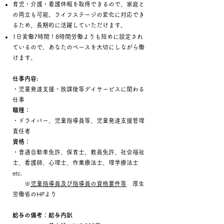
育児・介護・看護休暇を取得できるので、家庭と
の両立も可能。ライフステージの変化に対応でき
るため、長期的に活躍していただけます。
1日実働7時間！8時間労働よりも短めに設定され
ているので、あなたのペースを大切にしながら働
けます。
仕事内容:
・児童発達支援・放課後等デイサービスに関わる
仕事
職種：
・ドライバー、児童指導員等、児童発達支援管理
責任者
資格：
・普通自動車免許、保育士、教員免許、社会福祉
士、看護師、心理士、作業療法士、理学療法士
etc.
※
児童指導員及び指導員の資格要件等
厚生
労働省のHPより
給与の備考：給与内訳