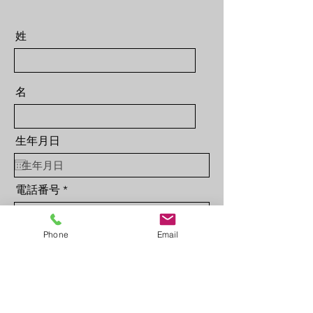
姓
名
生年月日
電話番号
Phone
Email
メールアドレス
お持ちの資格を教えてください