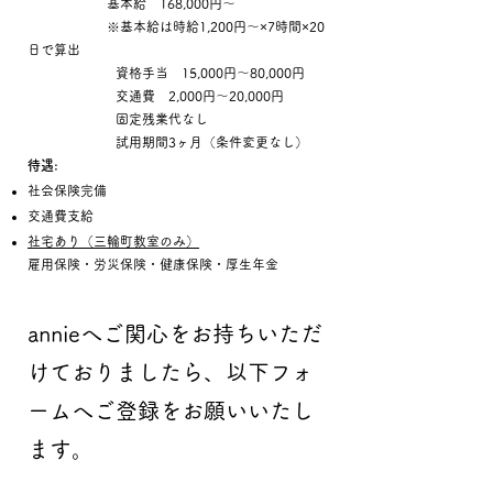
基本給 168,000円～
※基本給は時給1,200円～×7時間×20
日で算出
資格手当 15,000円～80,000円
交通費 2,000円～20,000円
固定残業代なし
試用期間3ヶ月（条件変更なし）
待遇:
社会保険完備
交通費支給
社宅あり（三輪町教室のみ）
雇用保険・労災保険・健康保険・厚生年金
annieへご関心をお持ちいただ
けておりましたら、以下フォ
ームへご登録をお願いいたし
ます。